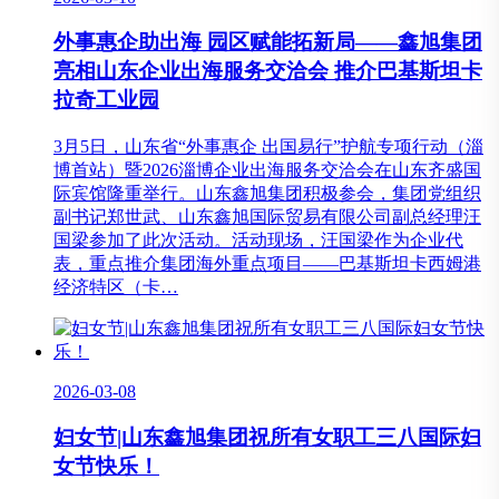
外事惠企助出海 园区赋能拓新局——鑫旭集团
亮相山东企业出海服务交洽会 推介巴基斯坦卡
拉奇工业园
3月5日，山东省“外事惠企 出国易行”护航专项行动（淄
博首站）暨2026淄博企业出海服务交洽会在山东齐盛国
际宾馆隆重举行。山东鑫旭集团积极参会，集团党组织
副书记郑世武、山东鑫旭国际贸易有限公司副总经理汪
国梁参加了此次活动。活动现场，汪国梁作为企业代
表，重点推介集团海外重点项目——巴基斯坦卡西姆港
经济特区（卡…
2026-03-08
妇女节|山东鑫旭集团祝所有女职工三八国际妇
女节快乐！