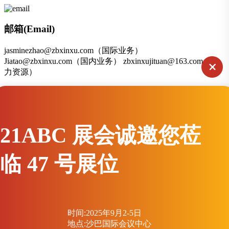
邮箱(Email)
jasminezhao@zbxinxu.com（国际业务）
Jiatao@zbxinxu.com（国内业务） zbxinxujituan@163.com（人
力资源）
联系地址
21ABC 展会诚邀您莅
山东省淄博市张店区兴园路9号
临 47 号展位
扫一扫联系
友情链接：
中国船舶集团有限公司
中国核工业集团有限公司
中国广核集团有限公司
烟台金潮宇科蓄电池有限公司
时间:2025年9月2-5日
Copyright © 2026 山东鑫旭集团有限公司 版权所有.
鲁ICP备
地点:沙巴国际会议中心