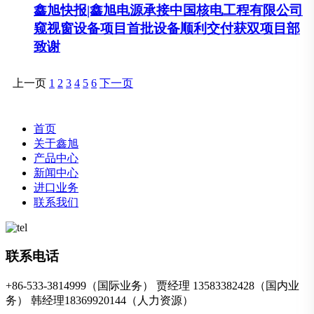
鑫旭快报|鑫旭电源承接中国核电工程有限公司
窥视窗设备项目首批设备顺利交付获双项目部
致谢
上一页
1
2
3
4
5
6
下一页
首页
关于鑫旭
产品中心
新闻中心
进口业务
联系我们
联系电话
+86-533-3814999（国际业务） 贾经理 13583382428（国内业
务） 韩经理18369920144（人力资源）