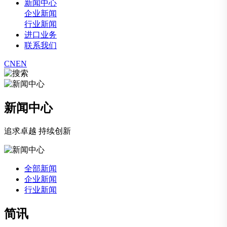
新闻中心
企业新闻
行业新闻
进口业务
联系我们
CN
EN
新闻中心
追求卓越 持续创新
全部新闻
企业新闻
行业新闻
简讯