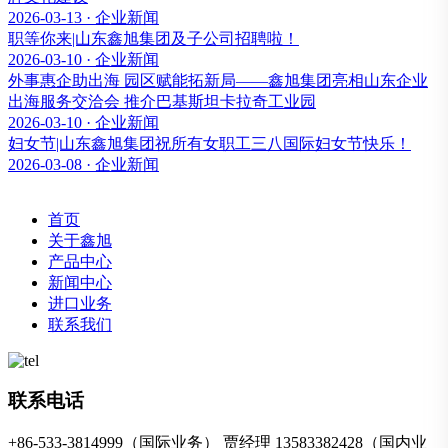
2026-03-13 · 企业新闻
职等你来|山东鑫旭集团及子公司招聘啦！
2026-03-10 · 企业新闻
外事惠企助出海 园区赋能拓新局——鑫旭集团亮相山东企业
出海服务交洽会 推介巴基斯坦卡拉奇工业园
2026-03-10 · 企业新闻
妇女节|山东鑫旭集团祝所有女职工三八国际妇女节快乐！
2026-03-08 · 企业新闻
首页
关于鑫旭
产品中心
新闻中心
进口业务
联系我们
联系电话
+86-533-3814999（国际业务） 贾经理 13583382428（国内业