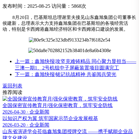
发布时间：2025-08-25
访问量：5868次
8月20日，巴基斯坦总理谢里夫接见山东鑫旭集团公司董事长
侯建新，总理表示大力支持鑫旭集团在巴基斯坦的各项经营活
动，特别是卡西姆港鑫旭经济特区和卡西姆港口建设的发展。
上一篇：鑫旭快报|攻坚克难铸精品 同心聚力显担当——
三澳一期1、2号机组中子屏蔽装置项目圆满完工
下一篇：鑫旭快报|铭记抗战精神 共鉴阅兵荣光
返回列表
推荐阅读
全国保密宣传教育月|强化保密教育，筑牢安全防线
2026-04-30 · 企业新闻
以知识产权为翼 筑牢国家示范企业发展根基
2026-03-20 · 企业新闻
山东省演讲学会莅临鑫旭集团授牌交流 ——携手赋能企业品
牌文化建设