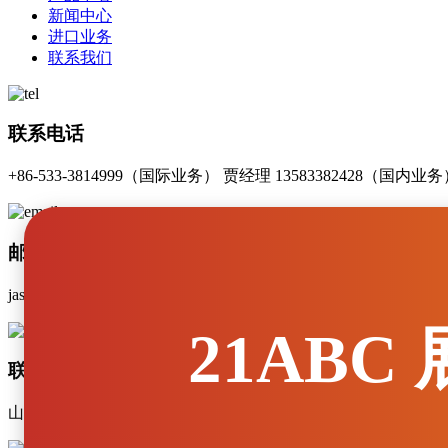
新闻中心
进口业务
联系我们
联系电话
+86-533-3814999（国际业务） 贾经理 13583382428（国内
邮箱(Email)
jasminezhao@zbxinxu.com（国际业务） Jiatao@zbxinxu.co
21ABC
联系地址
山东省淄博市张店区兴园路9号