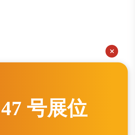
47 号展位