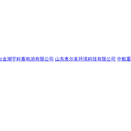
台金潮宇科蓄电池有限公司
山东奥尔多环境科技有限公司
中船重