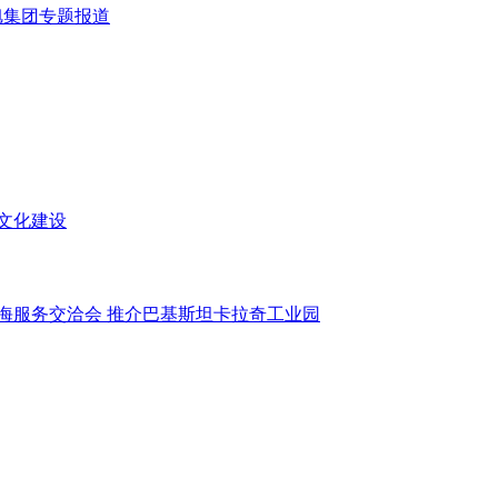
旭集团专题报道
文化建设
海服务交洽会 推介巴基斯坦卡拉奇工业园