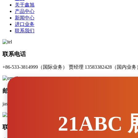
关于鑫旭
产品中心
新闻中心
进口业务
联系我们
联系电话
+86-533-3814999（国际业务） 贾经理 13583382428（国内
邮箱(Email)
jasminezhao@zbxinxu.com（国际业务） Jiatao@zbxinxu.co
21ABC
联系地址