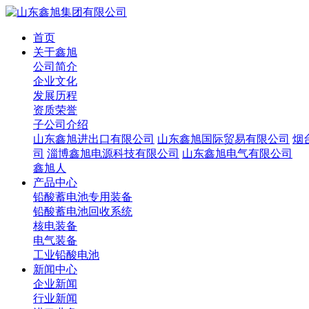
首页
关于鑫旭
公司简介
企业文化
发展历程
资质荣誉
子公司介绍
山东鑫旭进出口有限公司
山东鑫旭国际贸易有限公司
烟
司
淄博鑫旭电源科技有限公司
山东鑫旭电气有限公司
鑫旭人
产品中心
铅酸蓄电池专用装备
铅酸蓄电池回收系统
核电装备
电气装备
工业铅酸电池
新闻中心
企业新闻
行业新闻