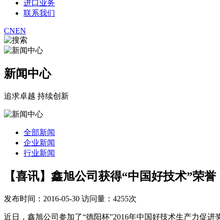
进口业务
联系我们
CN
EN
新闻中心
追求卓越 持续创新
全部新闻
企业新闻
行业新闻
【喜讯】鑫旭公司获得“中国好技术”荣誉
发布时间：2016-05-30
访问量：4255次
近日，鑫旭公司参加了“德阳杯”2016年中国好技术生产力促