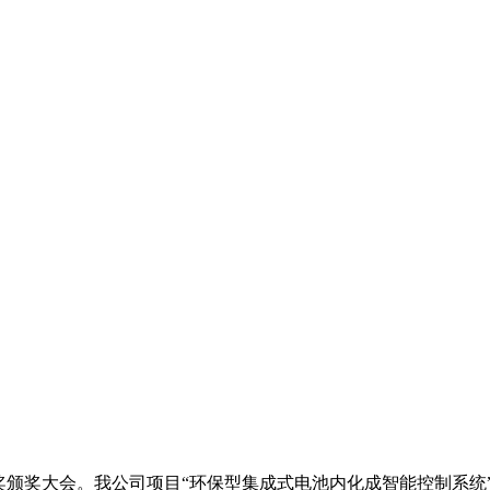
进奖颁奖大会。我公司项目“环保型集成式电池内化成智能控制系