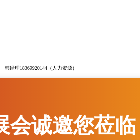
业务） 韩经理18369920144（人力资源）
m（国内业务） zbxinxujituan@163.com（人力资源）
 展会诚邀您莅临 